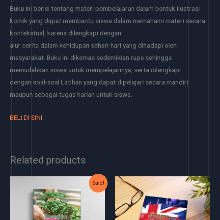
Buku ini berisi tentang materi pembelajaran dalam bentuk ilustrasi
komik yang dapat membantu siswa dalam memahami materi secara
kontekstual, karena dilengkapi dengan
alur cerita dalam kehidupan sehari-hari yang dihadapi oleh
masyarakat. Buku ini dikemas sedemikian rupa sehingga
memudahkan siswa untuk mempelajarinya, serta dilengkapi
dengan soal-soal Latihan yang dapat dipelajari secara mandiri
maupun sebagai tugas harian untuk siswa.
BELI DI SINI
Related products
Original
Current
Sale!
price
price
was:
is:
Rp45.000.
Rp40.000.