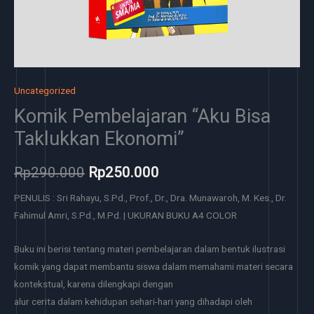
Uncategorized
Komik Pembelajaran “Aku Bisa
Taklukkan Ekonomi”
Rp
290.000
Rp
250.000
PENULIS : Sri Rahayu, S.Pd., Prof., Dr., Dra. Munawaroh, M. Kes., Dr.
Fahimul Amri, S.Pd., M.Pd. | UKURAN BUKU A4 COLOR
Buku ini berisi tentang materi pembelajaran dalam bentuk ilustrasi
komik yang dapat membantu siswa dalam memahami materi secara
kontekstual, karena dilengkapi dengan
alur cerita dalam kehidupan sehari-hari yang dihadapi oleh