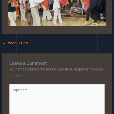
←
Previous Post
Leave a Comment
Your email address will not be published.
Required fields are
marked
*
Type
here..