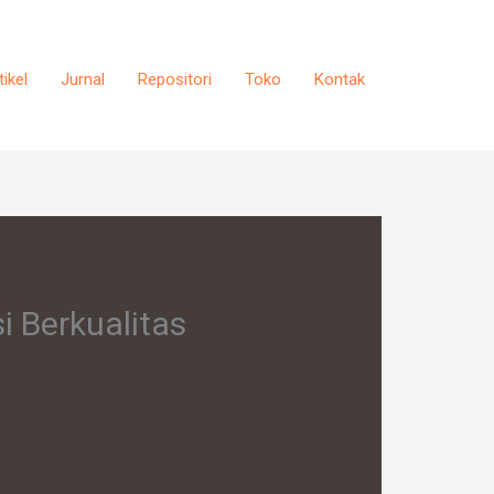
tikel
Jurnal
Repositori
Toko
Kontak
i Berkualitas