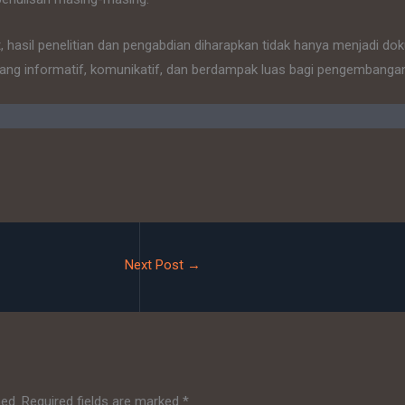
 hasil penelitian dan pengabdian diharapkan tidak hanya menjadi d
ang informatif, komunikatif, dan berdampak luas bagi pengembanga
Next Post
→
hed.
Required fields are marked
*