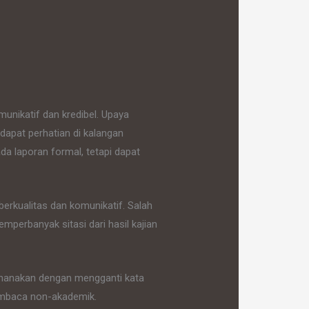
munikatif dan kredibel. Upaya
dapat perhatian di kalangan
da laporan formal, tetapi dapat
erkualitas dan komunikatif. Salah
mperbanyak sitasi dari hasil kajian
derhanakan dengan mengganti kata
pembaca non-akademik.