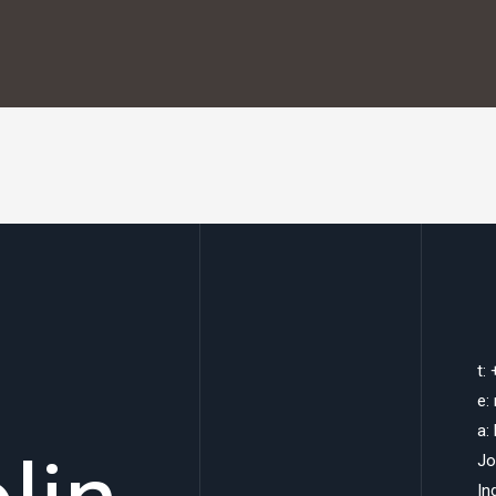
t:
e:
a:
Jo
In