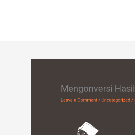
Skip
to
content
Mengonversi Hasil
Leave a Comment
/
Uncategorized
/