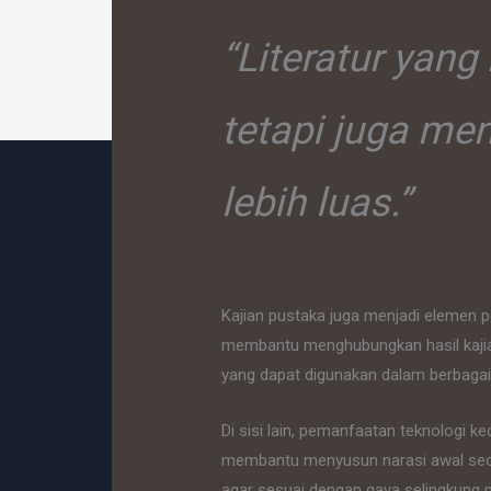
“Literatur yang
tetapi juga me
lebih luas.”
Kajian pustaka juga menjadi elemen pe
membantu menghubungkan hasil kajian 
yang dapat digunakan dalam berbaga
Di sisi lain, pemanfaatan teknologi 
membantu menyusun narasi awal secar
agar sesuai dengan gaya selingkung 