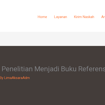
Home
Layanan
Kirim Naskah
Ar
 Penelitian Menjadi Buku Referens
 By
LimaAksaraAdm