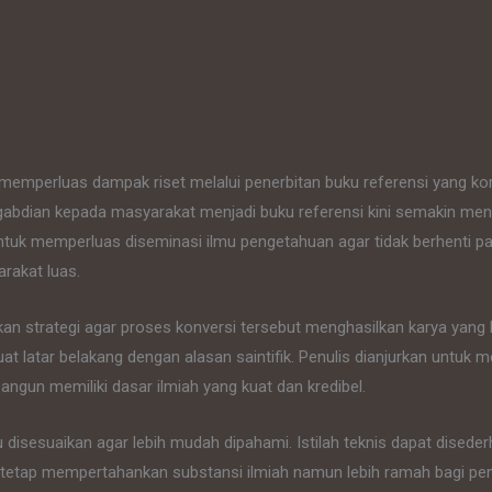
k memperluas dampak riset melalui penerbitan buku referensi yang ko
gabdian kepada masyarakat menjadi buku referensi kini semakin men
 untuk memperluas diseminasi ilmu pengetahuan agar tidak berhenti pa
rakat luas.
n strategi agar proses konversi tersebut menghasilkan karya yang b
latar belakang dengan alasan saintifik. Penulis dianjurkan untuk me
angun memiliki dasar ilmiah yang kuat dan kredibel.
lu disesuaikan agar lebih mudah dipahami. Istilah teknis dapat dise
ngga tetap mempertahankan substansi ilmiah namun lebih ramah bagi 