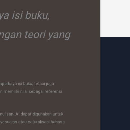
a isi buku,
ngan teori yang
perkaya isi buku, tetapi juga
memiliki nilai sebagai referensi
nulisan. AI dapat digunakan untuk
yesuaian atau naturalisasi bahasa