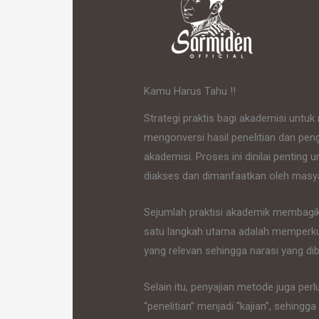
Kamu Harus Tahu !!
Strategi praktis bagi akademisi untu
mengonversi hasil penelitian dan pen
akademisi. Proses ini dinilai penting
diakses dan dimanfaatkan oleh masya
Sejumlah praktisi akademik membagika
satu langkah utama adalah memperkuat 
yang relevan sehingga narasi yang dib
Selain itu, penyajian metode juga per
“penelitian” menjadi “kajian”, sehi