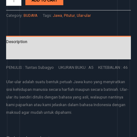
ADD TO CART
Category:
BUDAYA
Tags:
Jawa
,
Pitutur
,
Ular-ular
Description
Reviews (0)
PENULIS : Tuntas Subagyo UKURAN BUKU : A5 KETEBALAN : 46
Ular-ular adalah suatu bentuk petuah Jawa kuno yang menyiratkan
sisi kehidupan manusia secara harfiah maupun secara batiniah. Ular-
ular itu sendiri ditulis dengan bahasa yang asli, walaupun nantinya
kami paparkan atau kami jelaskan dalam bahasa Indonesia dengan
maksud agar mudah untuk dipahami.