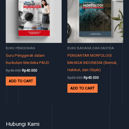
Rp45.000.
Rp40.000.
Rp50.000.
Rp45.000.
BUKU PENDIDIKAN
BUKU BAHASA DAN SASTRA
Guru Penggerak dalam
PENGANTAR MORFOLOGI
Kurikulum Merdeka PAUD
BAHASA INDONESIA (Bentuk,
Hakikat, dan Objek)
Rp
45.000
Rp
40.000
Rp
50.000
Rp
45.000
ADD TO CART
ADD TO CART
Hubungi Kami