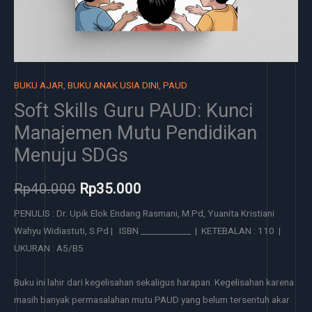
BUKU AJAR
,
BUKU ANAK USIA DINI
,
PAUD
Soft Skills Guru PAUD: Kunci
Manajemen Mutu Pendidikan
Menuju SDGs
Rp
40.000
Rp
35.000
PENULIS : Dr. Upik Elok Endang Rasmani, M.Pd, Yuanita Kristiani
Wahyu Widiastuti, S.Pd | ISBN ____________ | KETEBALAN : 110 |
UKURAN : A5/B5
Buku ini lahir dari kegelisahan sekaligus harapan. Kegelisahan karena
masih banyak permasalahan mutu PAUD yang belum tersentuh akar