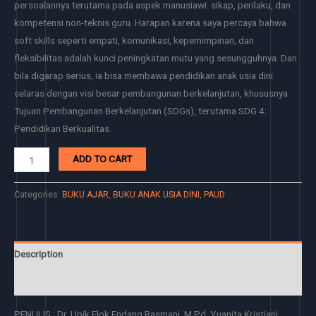
persoalannya terutama pada aspek manusiawi: sikap, perilaku, dan
kompetensi non-teknis guru. Harapan karena saya percaya bahwa
soft skills seperti empati, komunikasi, kepemimpinan, dan
fleksibilitas adalah kunci peningkatan mutu yang sesungguhnya. Dan
bila digarap serius, ia bisa membawa pendidikan anak usia dini
selaras dengan visi besar pembangunan berkelanjutan, khususnya
Tujuan Pembangunan Berkelanjutan (SDGs), terutama SDG 4:
Pendidikan Berkualitas.
ADD TO CART
Categories:
BUKU AJAR
,
BUKU ANAK USIA DINI
,
PAUD
Description
Reviews (0)
PENULIS : Dr. Upik Elok Endang Rasmani, M.Pd, Yuanita Kristiani