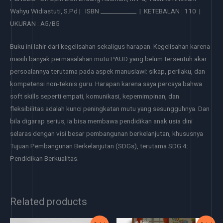
Wahyu Widiastuti, S.Pd | ISBN ____________ | KETEBALAN : 110 |
UKURAN : A5/B5
Buku ini lahir dari kegelisahan sekaligus harapan. Kegelisahan karena
masih banyak permasalahan mutu PAUD yang belum tersentuh akar
persoalannya terutama pada aspek manusiawi: sikap, perilaku, dan
kompetensi non-teknis guru. Harapan karena saya percaya bahwa
soft skills seperti empati, komunikasi, kepemimpinan, dan
fleksibilitas adalah kunci peningkatan mutu yang sesungguhnya. Dan
bila digarap serius, ia bisa membawa pendidikan anak usia dini
selaras dengan visi besar pembangunan berkelanjutan, khususnya
Tujuan Pembangunan Berkelanjutan (SDGs), terutama SDG 4:
Pendidikan Berkualitas.
Related products
Original
Current
Original
Current