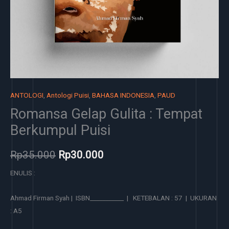
ANTOLOGI
,
Antologi Puisi
,
BAHASA INDONESIA
,
PAUD
Romansa Gelap Gulita : Tempat
Berkumpul Puisi
Rp
35.000
Rp
30.000
ENULIS :
Ahmad Firman Syah | ISBN___________ | KETEBALAN : 57 | UKURAN
: A5