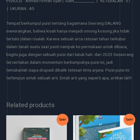
PENULIS : Ahmad Firman Syah | ISBN___________ | KETEBALAN : 57
| UKURAN : A5
Tempat berkumpul puisi tentang bagaimana Seorang DALANG
menerangkan, bahwa kisah hanya menjadi omong kosong jika tidak
tertulis dalam risalah. Karena sebuah arca ratusan tahun terkubur
dalam tanah suatu saat pasti nampak ke permukaan untuk dibaca,
begitu juga dengan sebuah puisi dari lubuk hati. dari 2023 Seseorang
terceritakan dalam momentum berkumpulnya puisi ini, jadi
temukanlah siapa drupadi dibalik tetesan tinta arjuna. Puisi-puisi ini
terhimpun untuk sebuah arti. Entah arti yang seperti apa, artikan lah!!.
Related products
Original
Current
Original
Current
Sale!
Sale!
price
price
price
price
was:
is:
was:
is:
Rp55.000.
Rp50.000.
Rp40.000.
Rp35.000.