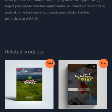
terjadi peningkatan kualitas implementasi multimedia interaktif yang
pada akhirnya berdampak juga pada peningkatan kualitas
pembelajaran di PAUD.
Related products
Original
Current
Original
Current
Sale!
Sale!
price
price
price
price
was:
is:
was:
is:
Rp35.000.
Rp30.000.
Rp40.000.
Rp35.000.