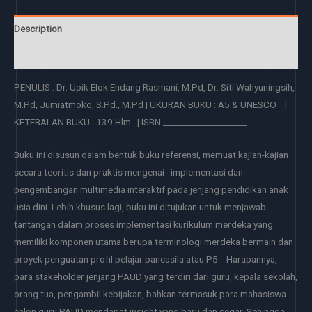
Description
Reviews (0)
PENULIS : Dr. Upik Elok Endang Rasmani, M.Pd, Dr. Siti Wahyuningsih,
M.Pd, Jumiatmoko, S.Pd., M.Pd | UKURAN BUKU : A5 & UNESCO |
KETEBALAN BUKU : 139 Hlm | ISBN ____________________
Buku ini disusun dalam bentuk buku referensi, memuat kajian-kajian
secara teoritis dan praktis mengenai implementasi dan
pengembangan multimedia interaktif pada jenjang pendidikan anak
usia dini. Lebih khusus lagi, buku ini ditujukan untuk menjawab
tantangan dalam proses implementasi kurikulum merdeka yang
memiliki komponen utama berupa terminologi merdeka bermain dan
proyek penguatan profil pelajar pancasila atau P5. Harapannya,
para stakeholder jenjang PAUD yang terdiri dari guru, kepala sekolah,
orang tua, pengambil kebijakan, bahkan termasuk para mahasiswa
calon guru PAUD mendapat insight yang baru dan segar. Sehingga