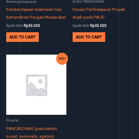
Kewarganegaraan
BUKU PENDIDIKAN
Pemberdayaan Keamanan Dan
Desain Pembelajaran Proyek
Kemandirian Pangan Masyarakat
Asyik pada PAUD
Rp
35.000
Rp
30.000
Rp
40.000
Rp
35.000
ADD TO CART
ADD TO CART
Original
Current
Sale!
price
price
was:
is:
Rp300.000.
Rp250.000.
Filsafat
PANCASONAG (pancasilais,
sosial, nasionalis, agamis)