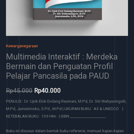
Kewarganegaraan
Multimedia Interaktif : Merdeka
Bermain dan Penguatan Profil
Pelajar Pancasila pada PAUD
Rp
45.000
Rp
40.000
PENULIS : Dr. Upik Elok Endang Rasmani, M.Pd, Dr. Siti Wahyuningsih,
M.Pd, Jumiatmoko, S.Pd., M.Pd | UKURAN BUKU : A5 & UNESCO |
KETEBALAN BUKU : 139 Hlm | ISBN ____________________
Buku ini disusun dalam bentuk buku referensi, memuat kajian-kajian