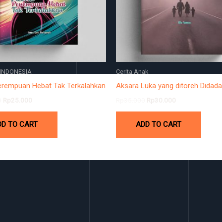
INDONESIA
Cerita Anak
rempuan Hebat Tak Terkalahkan
Aksara Luka yang ditoreh Didada
0
Rp
25.000
Rp
35.000
Rp
30.000
DD TO CART
ADD TO CART