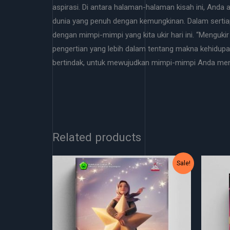
aspirasi. Di antara halaman-halaman kisah ini, And
dunia yang penuh dengan kemungkinan. Dalam sertiap 
dengan mimpi-mimpi yang kita ukir hari ini. “Menguki
pengertian yang lebih dalam tentang makna kehidupan
bertindak, untuk mewujudkan mimpi-mimpi Anda men
Related products
Original
Current
Sale!
price
price
was:
is:
Rp60.000.
Rp55.000.