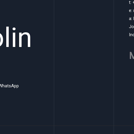
t:
e:
a:
lin
Jo
In
M
WhatsApp