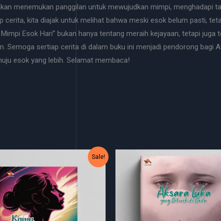
a akan menemukan panggilan untuk mewujudkan mimpi, menghadapi ta
cerita, kita diajak untuk melihat bahwa meski esok belum pasti, te
r Mimpi Esok Hari” bukan hanya tentang meraih kejayaan, tetapi juga 
. Semoga sertiap cerita di dalam buku ini menjadi pendorong bagi An
uju esok yang lebih. Selamat membaca!
Original
Current
Original
Current
Sale!
price
price
price
price
was:
is:
was:
is:
Rp30.000.
Rp25.000.
Rp35.000.
Rp30.000.