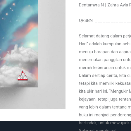
Dentamyra N | Zahra Ayla 
QRSBN: ______________
Selamat datang dalam perja
Hari” adalah kumpulan seb
menuju harapan dan aspiras
menemukan panggilan untu
meraih keberanian untuk m
Dalam sertiap cerita, kita 
tetapi kita memiliki keku
kita ukir hari ini. “Menguk
kejayaan, tetapi juga tenta
yang lebih dalam tentang m
buku ini menjadi pendorong
bertindak, untuk mewujudk
Selamat membaca!