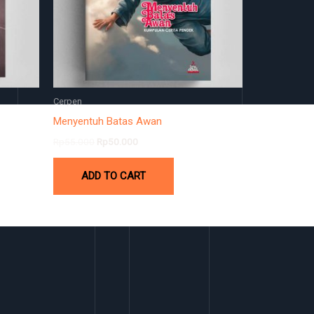
Cerpen
Menyentuh Batas Awan
Rp
55.000
Rp
50.000
ADD TO CART