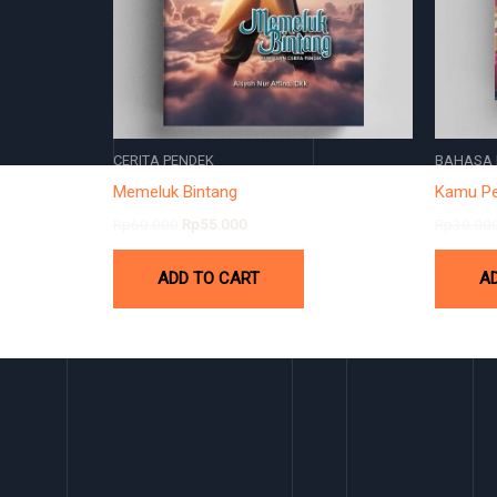
CERITA PENDEK
BAHASA 
Memeluk Bintang
Kamu Pe
Rp
60.000
Rp
55.000
Rp
30.00
ADD TO CART
A