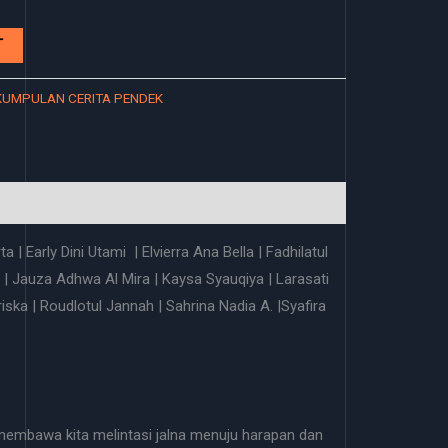
T
KUMPULAN CERITA PENDEK
 | Early Dini Utami | Elvierra Ana Bella | Fadhilatul
ti | Jauza Adhwa Al Mira | Kaysa Syauqiya | Larasati
iska | Roudlotul Jannah | Sahrina Nadia A. |Syafira
membawa kita melintasi jalna menuju harapan dan