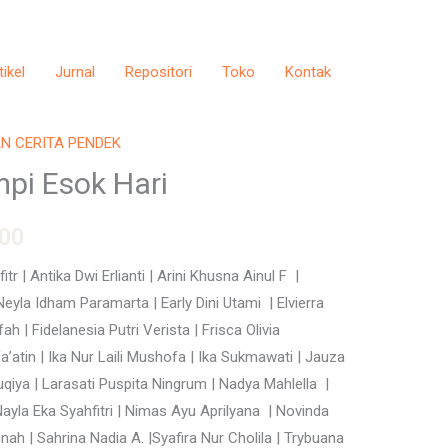
tikel
Jurnal
Repositori
Toko
Kontak
N CERITA PENDEK
l
Current
pi Esok Hari
price
00
is:
00.
Rp55.000.
tr | Antika Dwi Erlianti | Arini Khusna Ainul F |
eyla Idham Paramarta | Early Dini Utami | Elvierra
ah | Fidelanesia Putri Verista | Frisca Olivia
a’atin | Ika Nur Laili Mushofa | Ika Sukmawati | Jauza
qiya | Larasati Puspita Ningrum | Nadya Mahlella |
ayla Eka Syahfitri | Nimas Ayu Aprilyana | Novinda
nah | Sahrina Nadia A. |Syafira Nur Cholila | Trybuana