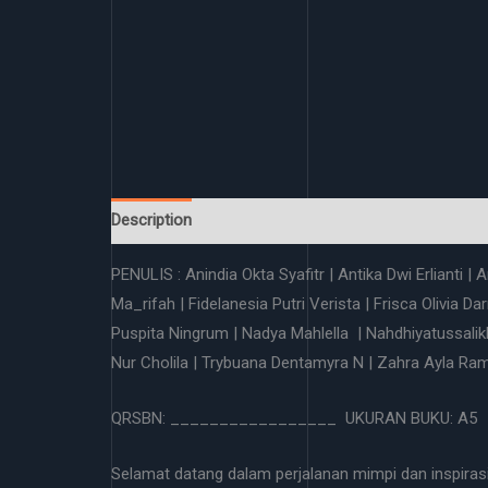
Description
Reviews (0)
PENULIS : Anindia Okta Syafitr | Antika Dwi Erlianti |
Ma_rifah | Fidelanesia Putri Verista | Frisca Olivia D
Puspita Ningrum | Nadya Mahlella | Nahdhiyatussalikha
Nur Cholila | Trybuana Dentamyra N | Zahra Ayla Ram
QRSBN: _________________ UKURAN BUKU: A5 |
Selamat datang dalam perjalanan mimpi dan inspiras