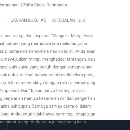
Ramadhani | Zalfa Sheila Rahmadita
___ UKURAN BUKU: A5 | KETEBALAN : 213
lanan mimpi dan inspirasi. “Mengukir Mimpi Esok
uah cerpen yang membawa kita melintasi jalna
i. Di antara halaman-halaman kisah ini, Anda akan
k mewujudkan mimpi, menghadapi tantangan, dan
enjalajahi dunia yang penuh dengan kemungkinan.
diajak untuk melihat bahwa meski esok belum pasti,
atan untuk membentuknya dengan mimpi-mimpi yang
ir Mimpi Esok Hari” bukan hanya tentang meraih
ng perjalanan menuju kesadaran diri dan pengertian
akna kehidupan. Semoga sertiap cerita di dalam
 bagi Anda untuk tidak hanya bermimpi, tetapi juga
an mimpi-mimpi Anda menuju esok yang lebih.