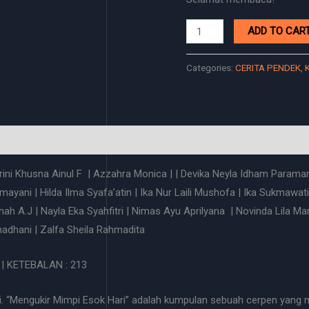
ADD TO CAR
Categories:
CERITA PENDEK
,
 Arini Khusna Ainul F | Azzahra Monica | | Devika Neyla Idham Paramarta
armayani | Hilda Ilma Syafa’atin | Ika Nur Laili Mushofa | Ika Sukmawa
h A.J | Nayla Eka Syahfitri | Nimas Ayu Aprilyana | Novinda Lila Mar
adhani | Zalfa Sheila Rahmadita
 KETEBALAN : 213
i. “Mengukir Mimpi Esok Hari” adalah kumpulan sebuah cerpen yang 