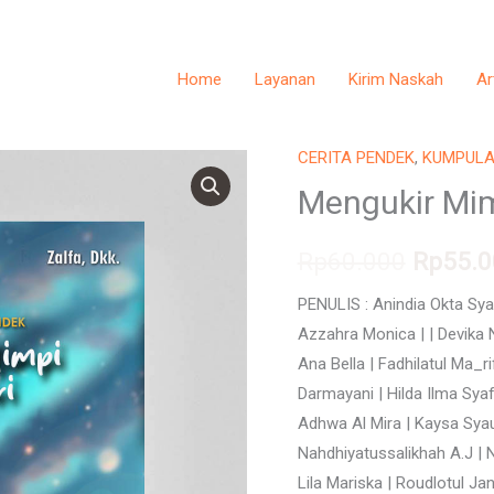
Home
Layanan
Kirim Naskah
Ar
CERITA PENDEK
,
KUMPULA
Mengukir
Origina
Mimpi
Mengukir Mim
price
Esok
Hari
Rp
60.000
was:
Rp
55.0
quantity
Rp60.0
PENULIS : Anindia Okta Syafi
Azzahra Monica | | Devika N
Ana Bella | Fadhilatul Ma_rif
Darmayani | Hilda Ilma Syaf
Adhwa Al Mira | Kaysa Syau
Nahdhiyatussalikhah A.J | N
Lila Mariska | Roudlotul Jan