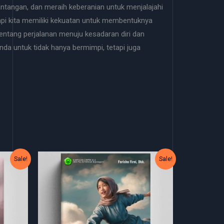
ntangan, dan meraih keberanian untuk menjalajahi
tapi kita memiliki kekuatan untuk membentuknya
tentang perjalanan menuju kesadaran diri dan
da untuk tidak hanya bermimpi, tetapi juga
Original
Current
Sale!
Sale!
price
price
was:
is:
Rp55.000.
Rp50.000.