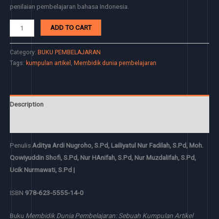
penilaian pembelajaran bahasa Indonesia.
ADD TO CART
Category:
BUKU PEMBELAJARAN
Tags:
kumpulan artikel
,
Membidik dunia pembelajaran
Description
Reviews (0)
Penulis
Aditya Ardi Nugroho, S.Pd,
Lailiyatul Nur Fadilah, S.Pd,
Moh.
Qowiyuddin Shofi, S.Pd,
Nur HAnifah, S.Pd,
Nur Muzdalifah, S.Pd,
Ucik Nurmawati, S.Pd |
ISBN
978-623-5555-14-0
Buku
Membidik Dunia Pembelajaran: Sebuah Kumpulan Artikel