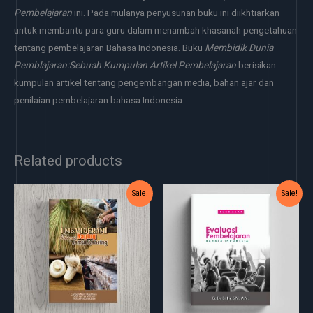
Pembelajaran
ini. Pada mulanya penyusunan buku ini diikhtiarkan
untuk membantu para guru dalam menambah khasanah pengetahuan
tentang pembelajaran Bahasa Indonesia. Buku
Membidik Dunia
Pemblajaran:Sebuah Kumpulan Artikel Pembelajaran
berisikan
kumpulan artikel tentang pengembangan media, bahan ajar dan
penilaian pembelajaran bahasa Indonesia.
Related products
Original
Current
Original
Current
Sale!
Sale!
price
price
price
price
was:
is:
was:
is:
Rp35.000.
Rp30.000.
Rp45.000.
Rp40.000.