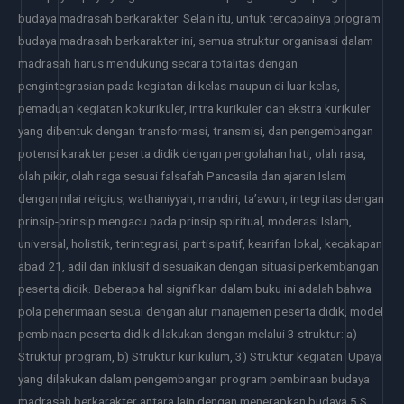
budaya madrasah berkarakter. Selain itu, untuk tercapainya program
budaya madrasah berkarakter ini, semua struktur organisasi dalam
madrasah harus mendukung secara totalitas dengan
pengintegrasian pada kegiatan di kelas maupun di luar kelas,
pemaduan kegiatan kokurikuler, intra kurikuler dan ekstra kurikuler
yang dibentuk dengan transformasi, transmisi, dan pengembangan
potensi karakter peserta didik dengan pengolahan hati, olah rasa,
olah pikir, olah raga sesuai falsafah Pancasila dan ajaran Islam
dengan nilai religius, wathaniyyah, mandiri, ta’awun, integritas dengan
prinsip-prinsip mengacu pada prinsip spiritual, moderasi Islam,
universal, holistik, terintegrasi, partisipatif, kearifan lokal, kecakapan
abad 21, adil dan inklusif disesuaikan dengan situasi perkembangan
peserta didik. Beberapa hal signifikan dalam buku ini adalah bahwa
pola penerimaan sesuai dengan alur manajemen peserta didik, model
pembinaan peserta didik dilakukan dengan melalui 3 struktur: a)
Struktur program, b) Struktur kurikulum, 3) Struktur kegiatan. Upaya
yang dilakukan dalam pengembangan program pembinaan budaya
madrasah berkarakter antara lain dengan menerapkan budaya 5 S