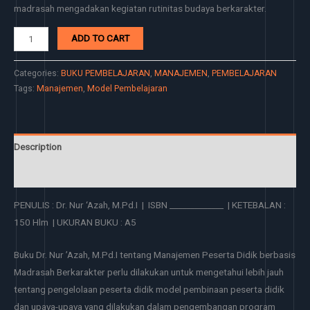
madrasah mengadakan kegiatan rutinitas budaya berkarakter.
ADD TO CART
Categories:
BUKU PEMBELAJARAN
,
MANAJEMEN
,
PEMBELAJARAN
Tags:
Manajemen
,
Model Pembelajaran
Description
Reviews (0)
PENULIS : Dr. Nur ‘Azah, M.Pd.I | ISBN _____________ | KETEBALAN :
150 Hlm | UKURAN BUKU : A5
Buku Dr. Nur ’Azah, M.Pd.I tentang Manajemen Peserta Didik berbasis
Madrasah Berkarakter perlu dilakukan untuk mengetahui lebih jauh
tentang pengelolaan peserta didik model pembinaan peserta didik
dan upaya-upaya yang dilakukan dalam pengembangan program