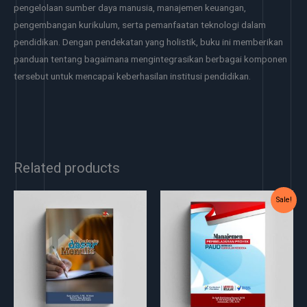
pengelolaan sumber daya manusia, manajemen keuangan,
pengembangan kurikulum, serta pemanfaatan teknologi dalam
pendidikan. Dengan pendekatan yang holistik, buku ini memberikan
panduan tentang bagaimana mengintegrasikan berbagai komponen
tersebut untuk mencapai keberhasilan institusi pendidikan.
Related products
Original
Current
Sale!
price
price
was:
is:
Rp40.000.
Rp35.000.