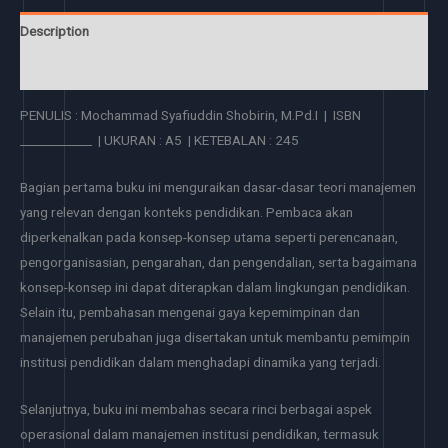
Description
Reviews (0)
PENULIS : Mochammad Syafiuddin Shobirin, M.Pd.I | ISBN
____________ | UKURAN : A5 | KETEBALAN : 245
Bagian pertama buku ini menguraikan dasar-dasar teori manajemen
yang relevan dengan konteks pendidikan. Pembaca akan
diperkenalkan pada konsep-konsep utama seperti perencanaan,
pengorganisasian, pengarahan, dan pengendalian, serta bagaimana
konsep-konsep ini dapat diterapkan dalam lingkungan pendidikan.
Selain itu, pembahasan mengenai gaya kepemimpinan dan
manajemen perubahan juga disertakan untuk membantu pemimpin
institusi pendidikan dalam menghadapi dinamika yang terjadi.
Selanjutnya, buku ini membahas secara rinci berbagai aspek
operasional dalam manajemen institusi pendidikan, termasuk