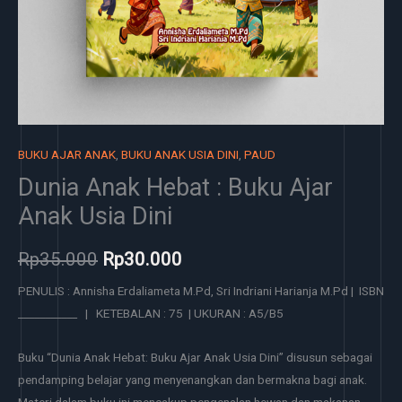
BUKU AJAR ANAK
,
BUKU ANAK USIA DINI
,
PAUD
Dunia Anak Hebat : Buku Ajar
Anak Usia Dini
Rp
35.000
Rp
30.000
PENULIS : Annisha Erdaliameta M.Pd, Sri Indriani Harianja M.Pd | ISBN
___________ | KETEBALAN : 75 | UKURAN : A5/B5
Buku “Dunia Anak Hebat: Buku Ajar Anak Usia Dini” disusun sebagai
pendamping belajar yang menyenangkan dan bermakna bagi anak.