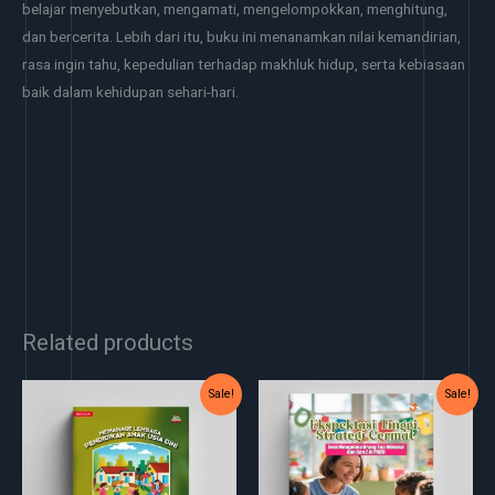
belajar menyebutkan, mengamati, mengelompokkan, menghitung,
dan bercerita. Lebih dari itu, buku ini menanamkan nilai kemandirian,
rasa ingin tahu, kepedulian terhadap makhluk hidup, serta kebiasaan
baik dalam kehidupan sehari-hari.
Related products
Original
Current
Original
Current
Sale!
Sale!
price
price
price
price
was:
is:
was:
is:
Rp25.000.
Rp20.000.
Rp40.000.
Rp35.000.