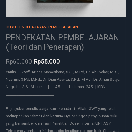
BUKU PEMBELAJARAN
,
PEMBELAJARAN
PENDEKATAN PEMBELAJARAN
(Teori dan Penerapan)
Rp
60.000
Rp
55.000
enulis : Oktaffi Arinna Manasikana, S.Si., M.Pd, Dr. Abubakar, M. Si,
Nasrimi, S.Pd, M.Pd,, Dr. Dian Aswita, S.Pd., M.Pd., Dr. Alfian Setya
Nugraha, S.S., M.Hum | A5 | Halaman: 245 | ISBN
___________________________
Puji syukur penulis panjatkan kehadirat Allah SWT yang telah
melimpahkan rahmat dan karunia-Nya sehingga penyusunan buku
yang bersumber dari hasil Penelitian Dosen Internal UNHASY
Tebuireng Jombang ini dapat diselesaikan dengan baik. Shalawat