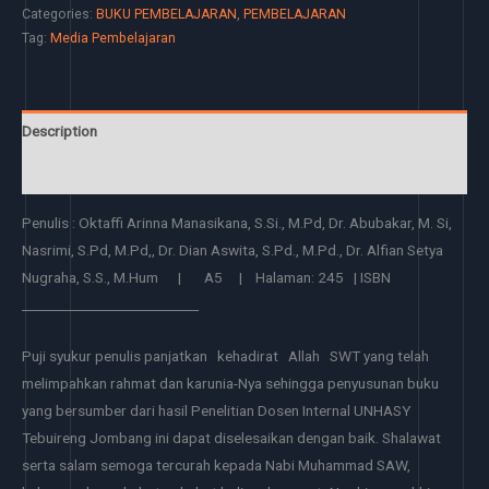
Categories:
BUKU PEMBELAJARAN
,
PEMBELAJARAN
Tag:
Media Pembelajaran
Description
Reviews (0)
Penulis : Oktaffi Arinna Manasikana, S.Si., M.Pd, Dr. Abubakar, M. Si,
Nasrimi, S.Pd, M.Pd,, Dr. Dian Aswita, S.Pd., M.Pd., Dr. Alfian Setya
Nugraha, S.S., M.Hum | A5 | Halaman: 245 | ISBN
___________________________
Puji syukur penulis panjatkan kehadirat Allah SWT yang telah
melimpahkan rahmat dan karunia-Nya sehingga penyusunan buku
yang bersumber dari hasil Penelitian Dosen Internal UNHASY
Tebuireng Jombang ini dapat diselesaikan dengan baik. Shalawat
serta salam semoga tercurah kepada Nabi Muhammad SAW,