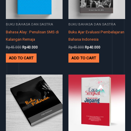
BUKU BAHASA DAN SASTRA
BUKU BAHASA DAN SASTRA
Bahasa Alay : Penulisan SMS di
Buku Ajar Evaluasi Pembelajaran
Kalangan Remaja
Bahasa Indonesia
Rp
45.000
Rp
40.000
Rp
45.000
Rp
40.000
ADD TO CART
ADD TO CART