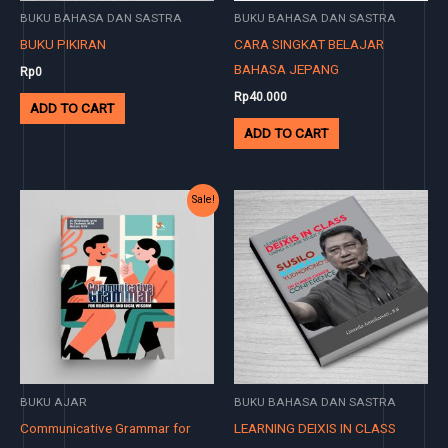
BUKU BAHASA DAN SASTRA
BUKU BAHASA DAN SASTRA
BUKU PIKIRAN
CARA SINGKAT BELAJAR
BAHASA JEPANG
Rp
0
Rp
40.000
ADD TO CART
ADD TO CART
Original
Current
Sale!
price
price
was:
is:
Rp50.000.
Rp40.000.
BUKU AJAR
BUKU BAHASA DAN SASTRA
Communicative Grammar for
LEARNING DEIXIS IN CLASS