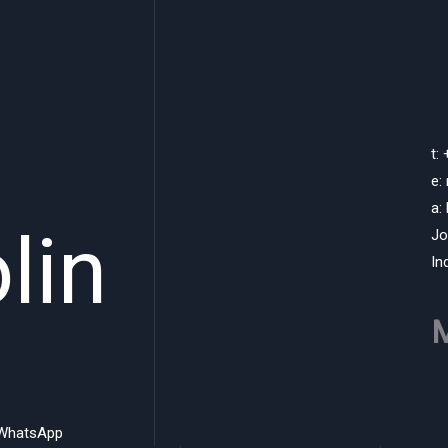
t:
e:
a:
lin
Jo
In
M
WhatsApp