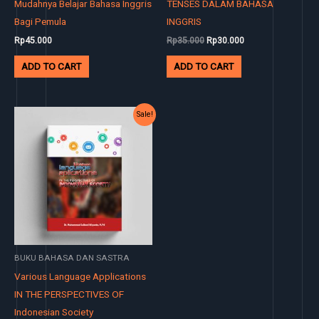
Mudahnya Belajar Bahasa Inggris
TENSES DALAM BAHASA
Bagi Pemula
INGGRIS
Rp
45.000
Rp
35.000
Rp
30.000
ADD TO CART
ADD TO CART
Original
Current
Sale!
price
price
was:
is:
Rp95.000.
Rp90.000.
BUKU BAHASA DAN SASTRA
Various Language Applications
IN THE PERSPECTIVES OF
Indonesian Society