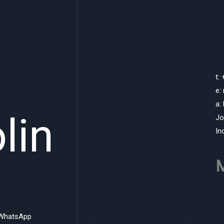
t:
e:
a:
lin
Jo
In
M
WhatsApp