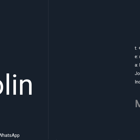
t:
e:
a:
lin
Jo
In
M
WhatsApp