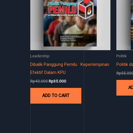
Leadership
Politik
Dibalik Panggung Pemilu : Kepemimpinan
Politik 
Efektif Dalam KPU
Rp
55.00
Rp
40.000
Rp
35.000
A
ADD TO CART