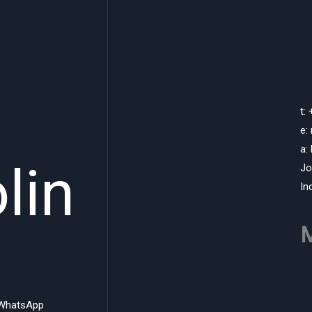
t:
e:
a:
lin
Jo
In
M
WhatsApp